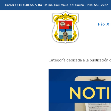
Carrera 118 # 48-55, Villa Fatima, Cali, Valle del Cauca - PBX. 555-2727
Pío XI
Categoría dedicada a la publicación d