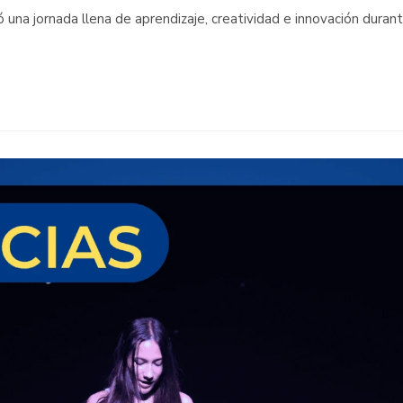
ió una jornada llena de aprendizaje, creatividad e innovación durant